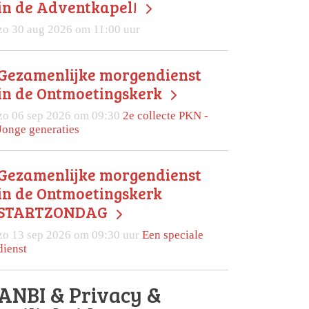
in de Adventkapel!
zo 30 aug 2026 om 11:00 uur
Gezamenlijke morgendienst
in de Ontmoetingskerk
zo 06 sep 2026 om 09:30
2e collecte PKN -
Jonge generaties
Gezamenlijke morgendienst
in de Ontmoetingskerk
STARTZONDAG
zo 13 sep 2026 om 09:30 uur
Een speciale
dienst
ANBI & Privacy &