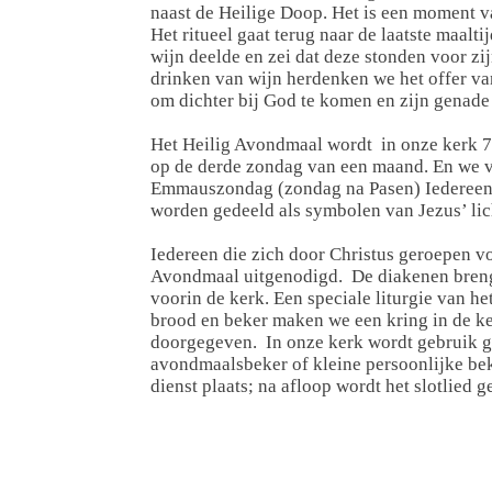
naast de Heilige Doop. Het is een moment 
Het ritueel gaat terug naar de laatste maalti
wijn deelde en zei dat deze stonden voor zi
drinken van wijn herdenken we het offer van
om dichter bij God te komen en zijn genade
Het Heilig Avondmaal wordt in onze kerk 7 
op de derde zondag van een maand. En we v
Emmauszondag (zondag na Pasen) Iedereen s
worden gedeeld als symbolen van Jezus’ li
Iedereen die zich door Christus geroepen vo
Avondmaal uitgenodigd. De diakenen brenge
voorin de kerk. Een speciale liturgie van 
brood en beker maken we een kring in de ke
doorgegeven. In onze kerk wordt gebruik 
avondmaalsbeker of kleine persoonlijke bek
dienst plaats; na afloop wordt het slotlied