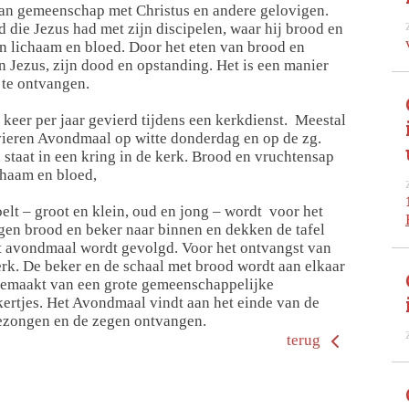
van gemeenschap met Christus en andere gelovigen.
jd die Jezus had met zijn discipelen, waar hij brood en
jn lichaam en bloed. Door het eten van brood en
 Jezus, zijn dood en opstanding. Het is een manier
 te ontvangen.
keer per jaar gevierd tijdens een kerkdienst. Meestal
ieren Avondmaal op witte donderdag en op de zg.
taat in een kring in de kerk. Brood en vruchtensap
chaam en bloed,
elt – groot en klein, oud en jong – wordt voor het
n brood en beker naar binnen en dekken de tafel
het avondmaal wordt gevolgd. Voor het ontvangst van
rk. De beker en de schaal met brood wordt aan elkaar
gemaakt van een grote gemeenschappelijke
ertjes. Het Avondmaal vindt aan het einde van de
 gezongen en de zegen ontvangen.
terug