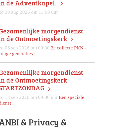
in de Adventkapel!
zo 30 aug 2026 om 11:00 uur
Gezamenlijke morgendienst
in de Ontmoetingskerk
zo 06 sep 2026 om 09:30
2e collecte PKN -
Jonge generaties
Gezamenlijke morgendienst
in de Ontmoetingskerk
STARTZONDAG
zo 13 sep 2026 om 09:30 uur
Een speciale
dienst
ANBI & Privacy &