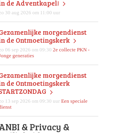
in de Adventkapel!
zo 30 aug 2026 om 11:00 uur
Gezamenlijke morgendienst
in de Ontmoetingskerk
zo 06 sep 2026 om 09:30
2e collecte PKN -
Jonge generaties
Gezamenlijke morgendienst
in de Ontmoetingskerk
STARTZONDAG
zo 13 sep 2026 om 09:30 uur
Een speciale
dienst
ANBI & Privacy &