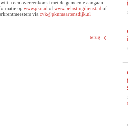
f wilt u een overeenkomst met de gemeente aangaan
nformatie op
www.pkn.nl
of
www.belastingdienst.nl
of
erkrentmeesters via
cvk@pknmaartensdijk.nl
terug